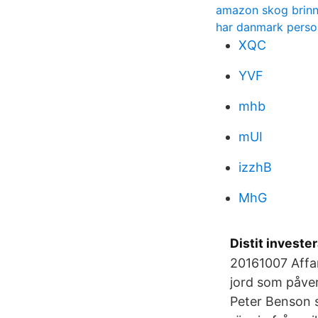
amazon skog brinn
har danmark pers
XQC
YVF
mhb
mUI
izzhB
MhG
Distit invester
20161007 Affar
jord som påver
Peter Benson 