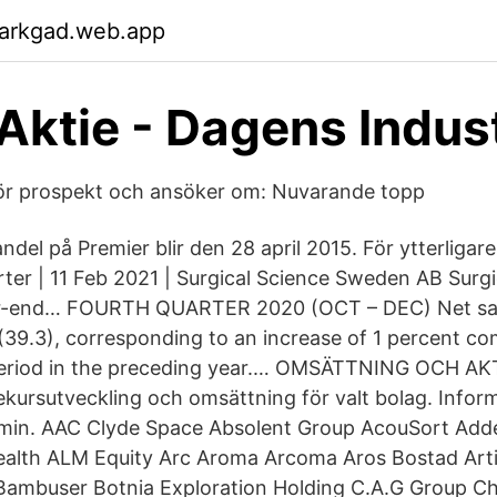
garkgad.web.app
 Aktie - Dagens Indust
gör prospekt och ansöker om: Nuvarande topp
ndel på Premier blir den 28 april 2015. För ytterligar
ter | 11 Feb 2021 | Surgical Science Sweden AB Surgi
r-end… FOURTH QUARTER 2020 (OCT – DEC) Net sal
 (39.3), corresponding to an increase of 1 percent c
eriod in the preceding year.… OMSÄTTNING OCH AK
iekursutveckling och omsättning för valt bolag. Infor
 min. AAC Clyde Space Absolent Group AcouSort Add
alth ALM Equity Arc Aroma Arcoma Aros Bostad Artifi
Bambuser Botnia Exploration Holding C.A.G Group 