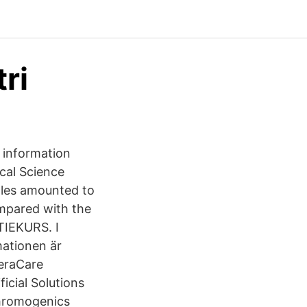
ri
e information
cal Science
es amounted to
ompared with the
TIEKURS. I
mationen är
eraCare
cial Solutions
Chromogenics