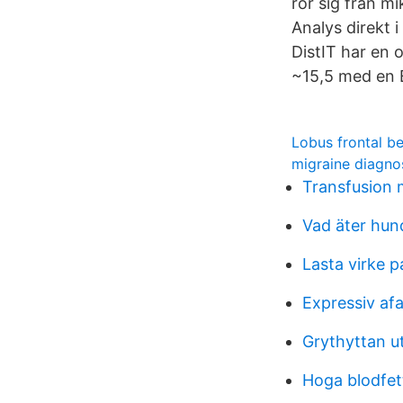
rör sig från mi
Analys direkt i
DistIT har en 
~15,5 med en 
Lobus frontal be
migraine diagnos
Transfusion 
Vad äter hun
Lasta virke 
Expressiv afa
Grythyttan u
Hoga blodfet