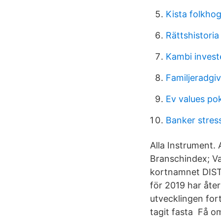
Kista folkho
Rättshistoria
Kambi invest
Familjeradgiv
Ev values p
Banker stres
Alla Instrument. 
Branschindex; Val
kortnamnet DIST 
för 2019 har åter
utvecklingen fort
tagit fasta Få om