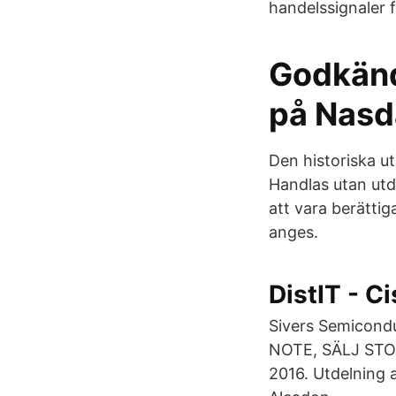
handelssignaler f
Godkänd
på Nasd
Den historiska ut
Handlas utan utde
att vara berättig
anges.
DistIT - C
Sivers Semicond
NOTE, SÄLJ STOC
2016. Utdelning a