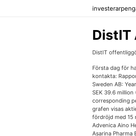
investerarpen
DistIT
DistIT offentlig
Första dag för ha
kontakta: Rappor
Sweden AB: Yea
SEK 39.6 million
corresponding p
grafen visas akt
fördröjd med 15
Advenica Aino He
Asarina Pharma 