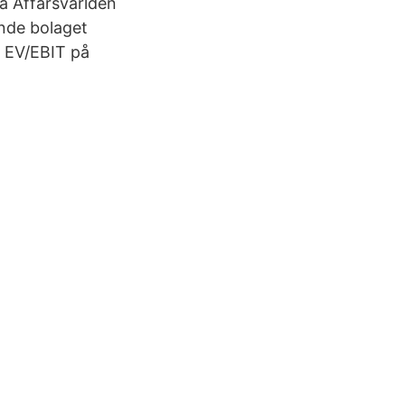
på Affärsvärlden
ande bolaget
, EV/EBIT på