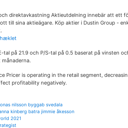
och direktavkastning Aktieutdelning innebär att ett f
ott till sina aktieägare. Köp aktier i Dustin Group - enk
.
 hæklet
/E-tal på 21.9 och P/S-tal på 0.5 baserat på vinsten 
2 månaderna.
e Pricer is operating in the retail segment, decreasi
fect profitability negatively.
jonas nilsson byggab svedala
anna kinberg batra jimmie åkesson
world 2021
rategist