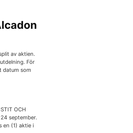
Alcadon
plit av aktien.
 utdelning. För
det datum som
DISTIT OCH
 24 september.
 en (1) aktie i