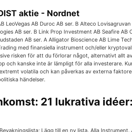
DIST aktie - Nordnet
AB LeoVegas AB Duroc AB ser. B Alteco Lovisagruvan
ogies AB ser. B Link Prop Investment AB Seafire AB
dstaden AB ser. A Alligator Bioscience AB Lime Tec
Trading med finansiella instrument och/eller kryptova
usive risken för att du förlorar något, alternativt allt av
p och kanske inte är lämpligt för alla investerare. Ku
extremt volatila och kan påverkas av externa faktorer
politiska händelser.
nkomst: 21 lukrativa idéer:
Bevakningslista; Lägg till en ny lista. Alla Instrument.