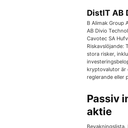
DistIT AB 
B Alimak Group 
AB Divio Technol
Cavotec SA Hufvu
Riskavslöjande: 
stora risker, inkl
investeringsbelop
kryptovalutor är 
reglerande eller 
Passiv i
aktie
Bevakningslista. 