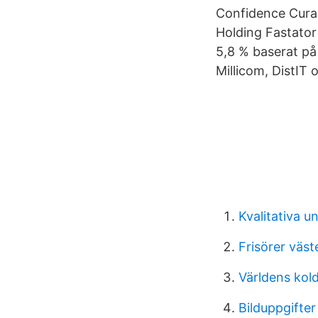
Confidence Cura
Holding Fastato
5,8 % baserat på
Millicom, DistI
Kvalitativa 
Frisörer väs
Världens kol
Bilduppgifter