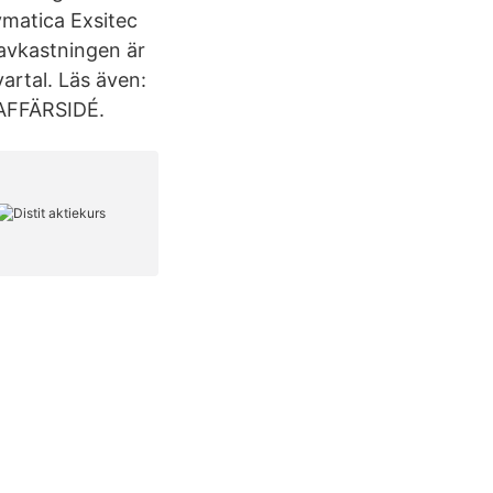
matica Exsitec
avkastningen är
artal. Läs även:
 AFFÄRSIDÉ.