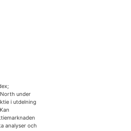
dex;
t North under
tie i utdelning
 Kan
 aktiemarknaden
ska analyser och