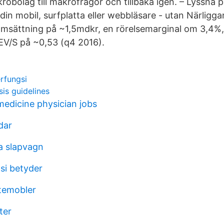
krobolag till makrofrågor och tillbaka igen. – Lyssna 
 din mobil, surfplatta eller webbläsare - utan Närligg
omsättning på ~1,5mdkr, en rörelsemarginal om 3,4%
EV/S på ~0,53 (q4 2016).
rfungsi
is guidelines
medicine physician jobs
dar
pa slapvagn
si betyder
temobler
ter