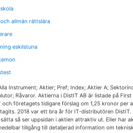
gskola
 och allmän rättslära
erare
ning eskilstuna
okemon
stest
Alla Instrument; Aktier; Pref; Index; Aktier A; Sektorin
utor; Råvaror. Aktierna i DistIT AB är listade på Firs
och företagets tidigare förslag om 1,25 kronor per ak
tagits. 2018 var ett bra år för IT-distributören DistIT.
sätta så ser uppsidan i aktien attraktiv ut. Eller har
edelbar tillgång till detaljerad information om tekni