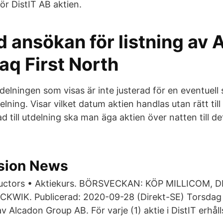
ör DistIT AB aktien.
 ansökan för listning av 
aq First North
delningen som visas är inte justerad för en eventuell s
lning. Visar vilket datum aktien handlas utan rätt till
ad till utdelning ska man äga aktien över natten till 
ision News
uctors • Aktiekurs. BÖRSVECKAN: KÖP MILLICOM, 
KWIK. Publicerad: 2020-09-28 (Direkt-SE) Torsdag
v Alcadon Group AB. För varje (1) aktie i DistIT erhålls