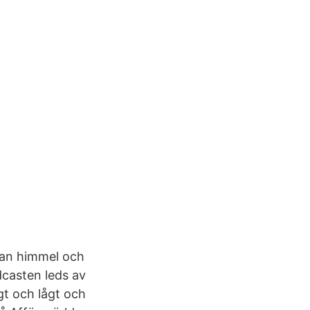
llan himmel och
dcasten leds av
t och lågt och