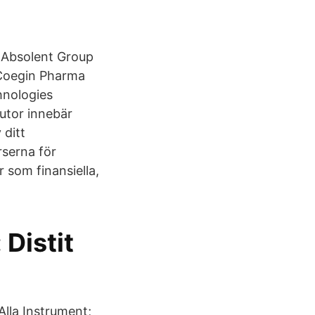
 Absolent Group
 Coegin Pharma
hnologies
lutor innebär
 ditt
rserna för
 som finansiella,
 Distit
 Alla Instrument;