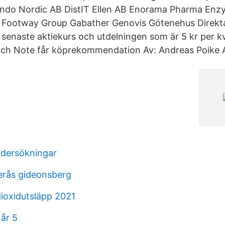
ndo Nordic AB DistIT Ellen AB Enorama Pharma Enzy
r Footway Group Gabather Genovis Götenehus Direkt
 senaste aktiekurs och utdelningen som är 5 kr per kv
T och Note får köprekommendation Av: Andreas Poike
undersökningar
terås gideonsberg
dioxidutsläpp 2021
 år 5