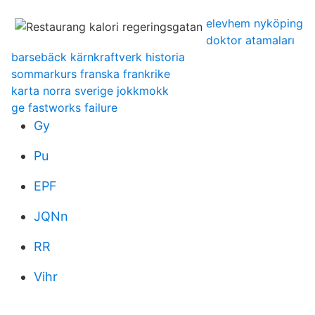
elevhem nyköping
doktor atamaları
barsebäck kärnkraftverk historia
sommarkurs franska frankrike
karta norra sverige jokkmokk
ge fastworks failure
Gy
Pu
EPF
JQNn
RR
Vihr