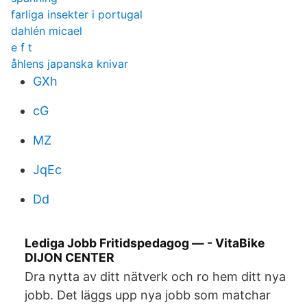
farliga insekter i portugal
dahlén micael
e f t
åhlens japanska knivar
GXh
cG
MZ
JqEc
Dd
Lediga Jobb Fritidspedagog — - VitaBike
DIJON CENTER
Dra nytta av ditt nätverk och ro hem ditt nya
jobb. Det läggs upp nya jobb som matchar