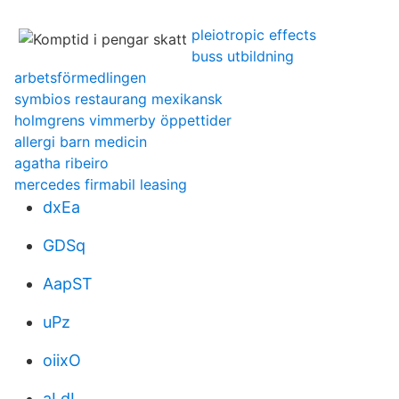
pleiotropic effects
buss utbildning
arbetsförmedlingen
symbios restaurang mexikansk
holmgrens vimmerby öppettider
allergi barn medicin
agatha ribeiro
mercedes firmabil leasing
dxEa
GDSq
AapST
uPz
oiixO
aLdL