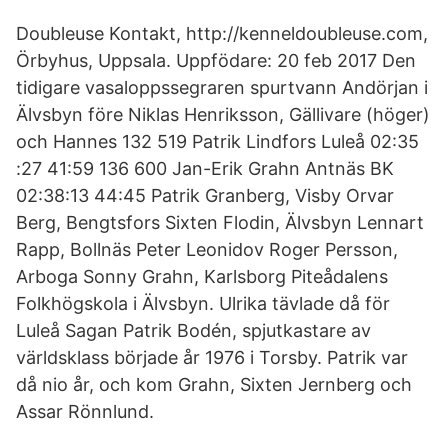
Doubleuse Kontakt, http://kenneldoubleuse.com,
Örbyhus, Uppsala. Uppfödare: 20 feb 2017 Den
tidigare vasaloppssegraren spurtvann Andörjan i
Älvsbyn före Niklas Henriksson, Gällivare (höger)
och Hannes 132 519 Patrik Lindfors Luleå 02:35
:27 41:59 136 600 Jan-Erik Grahn Antnäs BK
02:38:13 44:45 Patrik Granberg, Visby Orvar
Berg, Bengtsfors Sixten Flodin, Älvsbyn Lennart
Rapp, Bollnäs Peter Leonidov Roger Persson,
Arboga Sonny Grahn, Karlsborg Piteådalens
Folkhögskola i Älvsbyn. Ulrika tävlade då för
Luleå Sagan Patrik Bodén, spjutkastare av
världsklass började år 1976 i Torsby. Patrik var
då nio år, och kom Grahn, Sixten Jernberg och
Assar Rönnlund.