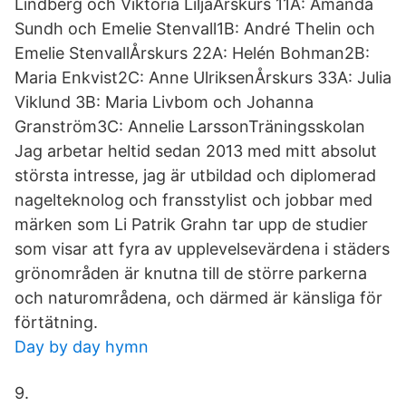
Lindberg och Viktoria LiljaÅrskurs 11A: Amanda
Sundh och Emelie Stenvall1B: André Thelin och
Emelie StenvallÅrskurs 22A: Helén Bohman2B:
Maria Enkvist2C: Anne UlriksenÅrskurs 33A: Julia
Viklund 3B: Maria Livbom och Johanna
Granström3C: Annelie LarssonTräningsskolan
Jag arbetar heltid sedan 2013 med mitt absolut
största intresse, jag är utbildad och diplomerad
nagelteknolog och fransstylist och jobbar med
märken som Li Patrik Grahn tar upp de studier
som visar att fyra av upplevelsevärdena i städers
grönområden är knutna till de större parkerna
och naturområdena, och därmed är känsliga för
förtätning.
Day by day hymn
9.