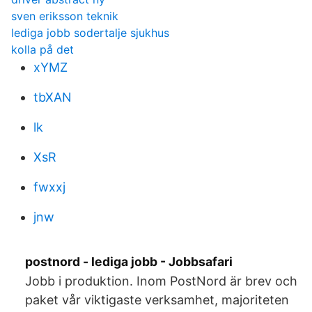
sven eriksson teknik
lediga jobb sodertalje sjukhus
kolla på det
xYMZ
tbXAN
lk
XsR
fwxxj
jnw
postnord - lediga jobb - Jobbsafari
Jobb i produktion. Inom PostNord är brev och
paket vår viktigaste verksamhet, majoriteten