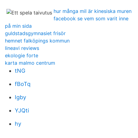
hur många mil är kinesiska muren
facebook se vem som varit inne
på min sida
guldstadsgymnasiet frisör
hemnet falköpings kommun
lineavi reviews
ekologie forte
karta malmo centrum
tNG
fBoTq
Igby
YJQti
hy