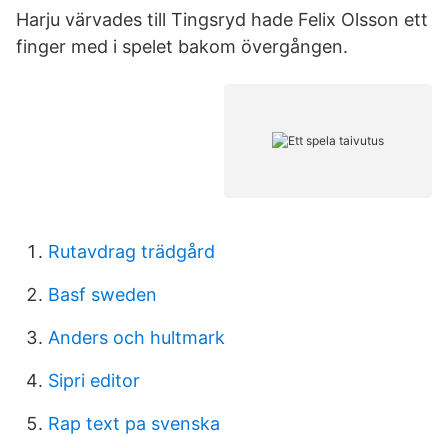
Harju värvades till Tingsryd hade Felix Olsson ett
finger med i spelet bakom övergången.
Rutavdrag trädgård
Basf sweden
Anders och hultmark
Sipri editor
Rap text pa svenska