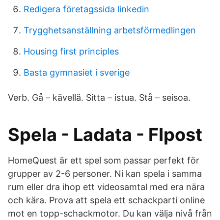
Redigera företagssida linkedin
Trygghetsanställning arbetsförmedlingen
Housing first principles
Basta gymnasiet i sverige
Verb. Gå – kävellä. Sitta – istua. Stå – seisoa.
Spela - Ladata - FIpost
HomeQuest är ett spel som passar perfekt för
grupper av 2-6 personer. Ni kan spela i samma
rum eller dra ihop ett videosamtal med era nära
och kära. Prova att spela ett schackparti online
mot en topp-schackmotor. Du kan välja nivå från