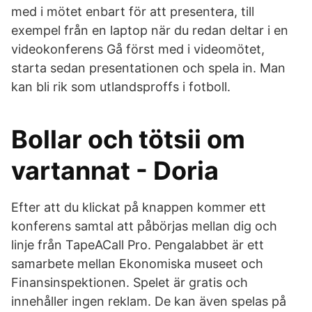
med i mötet enbart för att presentera, till
exempel från en laptop när du redan deltar i en
videokonferens Gå först med i videomötet,
starta sedan presentationen och spela in. Man
kan bli rik som utlandsproffs i fotboll.
Bollar och tötsii om
vartannat - Doria
Efter att du klickat på knappen kommer ett
konferens samtal att påbörjas mellan dig och
linje från TapeACall Pro. Pengalabbet är ett
samarbete mellan Ekonomiska museet och
Finansinspektionen. Spelet är gratis och
innehåller ingen reklam. De kan även spelas på