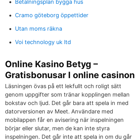
Betalningsplan bygga hus
Cramo göteborg öppettider
Utan moms räkna
Voi technology uk ltd
Online Kasino Betyg –
Gratisbonusar I online casinon
Läsningen övas på ett lekfullt och roligt sätt
genom uppgifter som tränar kopplingen mellan
bokstav och ljud. Det går bara att spela in med
datorversionen av Meet. Användare med
mobilappen får en avisering när inspelningen
börjar eller slutar, men de kan inte styra
inspelningen. Det går inte att spela in om du går