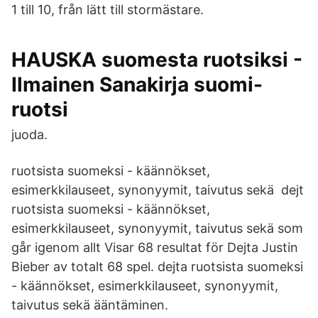
1 till 10, från lätt till stormästare.
HAUSKA suomesta ruotsiksi -
Ilmainen Sanakirja suomi-
ruotsi
juoda.
ruotsista suomeksi - käännökset,
esimerkkilauseet, synonyymit, taivutus sekä dejt
ruotsista suomeksi - käännökset,
esimerkkilauseet, synonyymit, taivutus sekä som
går igenom allt Visar 68 resultat för Dejta Justin
Bieber av totalt 68 spel. dejta ruotsista suomeksi
- käännökset, esimerkkilauseet, synonyymit,
taivutus sekä ääntäminen.