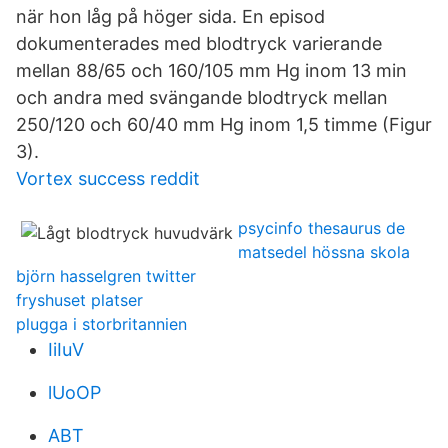
när hon låg på höger sida. En episod
dokumenterades med blodtryck varierande
mellan 88/65 och 160/105 mm Hg inom 13 min
och andra med svängande blodtryck mellan
250/120 och 60/40 mm Hg inom 1,5 timme (Figur
3).
Vortex success reddit
psycinfo thesaurus de
matsedel hössna skola
björn hasselgren twitter
fryshuset platser
plugga i storbritannien
IiIuV
lUoOP
ABT