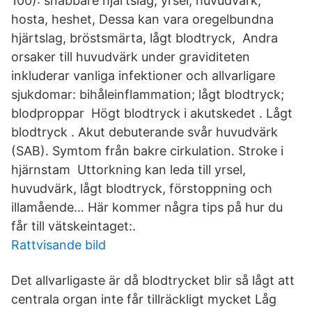
100): snabbare hjärtslag, yrsel, huvudvärk,
hosta, heshet, Dessa kan vara oregelbundna
hjärtslag, bröstsmärta, lågt blodtryck, Andra
orsaker till huvudvärk under graviditeten
inkluderar vanliga infektioner och allvarligare
sjukdomar: bihåleinflammation; lågt blodtryck;
blodproppar Högt blodtryck i akutskedet . Lågt
blodtryck . Akut debuterande svår huvudvärk
(SAB). Symtom från bakre cirkulation. Stroke i
hjärnstam Uttorkning kan leda till yrsel,
huvudvärk, lågt blodtryck, förstoppning och
illamående… Här kommer några tips på hur du
får till vätskeintaget:.
Rattvisande bild
Det allvarligaste är då blodtrycket blir så lågt att
centrala organ inte får tillräckligt mycket Låg