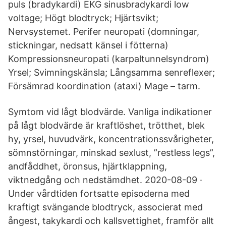
puls (bradykardi) EKG sinusbradykardi low
voltage; Högt blodtryck; Hjärtsvikt;
Nervsystemet. Perifer neuropati (domningar,
stickningar, nedsatt känsel i fötterna)
Kompressionsneuropati (karpaltunnelsyndrom)
Yrsel; Svimningskänsla; Långsamma senreflexer;
Försämrad koordination (ataxi) Mage – tarm.
Symtom vid lågt blodvärde. Vanliga indikationer
på lågt blodvärde är kraftlöshet, trötthet, blek
hy, yrsel, huvudvärk, koncentrationssvårigheter,
sömnstörningar, minskad sexlust, ”restless legs”,
andfåddhet, öronsus, hjärtklappning,
viktnedgång och nedstämdhet. 2020-08-09 ·
Under vårdtiden fortsatte episoderna med
kraftigt svängande blodtryck, associerat med
ångest, takykardi och kallsvettighet, framför allt