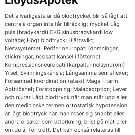
LloydsApotek
Det allvarligaste är då blodtrycket blir så lågt att
centrala organ inte får tillräckligt mycket Låg
puls (bradykardi) EKG sinusbradykardi low
voltage; Högt blodtryck; Hjärtsvikt;
Nervsystemet. Perifer neuropati (domningar,
stickningar, nedsatt känsel i fötterna)
Kompressionsneuropati (karpaltunnelsyndrom)
Yrsel; Svimningskänsla; Långsamma senreflexer;
Försämrad koordination (ataxi) Mage – tarm.
Aptitlöshet; Förstoppning; Malabsorption; Lever
och njurar Lågt blodtryck när man står upp eller
den medicinska termen ortostatisk hypotension
är lågt blodtryck när man reser sig snabbt eller
andra orsaker som uttorkning, brist på mat eller
om du är för trött. Det kan också relateras till